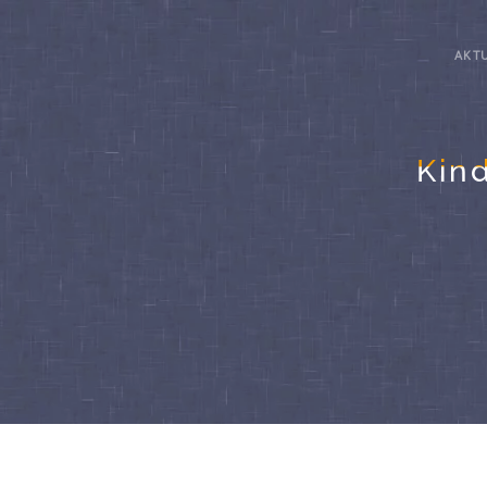
AKT
Kin